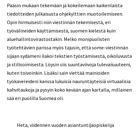
Pääsin mukaan tekemään ja kokeilemaan kaikenlaista
tiedotteiden julkaisusta ohjekylttien muotoilemiseen.
Opin hirmuisesti niin viestinnän tekemisestä, eri
työvälineiden käyttämisestä, suomen kielestä kuin
aluehallintovirastostakin. Melko monipuolisten
työtehtävien parissa myös tajusin, että some-viestinnän
sijaan sydämeni ilakoi tekstien työstämisestä, oikoluvusta
ja stilisoimisesta. Löysin siis suuntaviivoja tulevaisuuteeni,
kuten toivoinkin. Lisäksi sain viettää mainioiden
työkavereideni kanssa lukuisia nauruntäyteisiä virtuaalisia
kahvitaukoja ja pysyin koko kevään ajan kartalla, millainen
sää eri puolilla Suomea oli.
Heta, viidennen vuoden asiantuntijaopiskelija