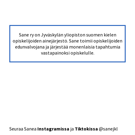
Sane ry on Jyväskylän yliopiston suomen kielen
opiskelijoiden ainejärjestö. Sane toimii opiskelijoiden
edunvalvojana ja järjestää monenlaisia tapahtumia
vastapainoksi opiskelulle.
Seuraa Sanea
Instagramissa
ja
Tiktokissa
@sanejkl