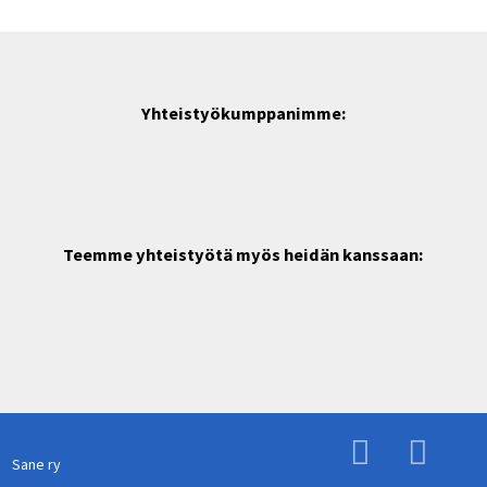
Yhteistyökumppanimme:
Teemme yhteistyötä myös heidän kanssaan:
Sane ry