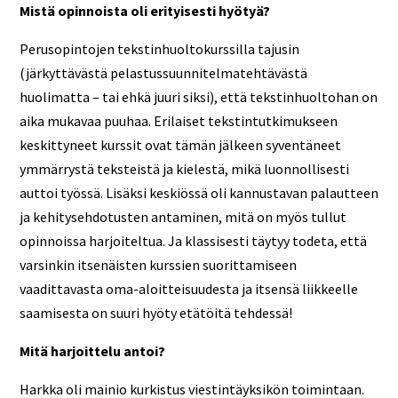
Mistä opinnoista oli erityisesti hyötyä?
Perusopintojen tekstinhuoltokurssilla tajusin
(järkyttävästä pelastussuunnitelmatehtävästä
huolimatta – tai ehkä juuri siksi), että tekstinhuoltohan on
aika mukavaa puuhaa. Erilaiset tekstintutkimukseen
keskittyneet kurssit ovat tämän jälkeen syventäneet
ymmärrystä teksteistä ja kielestä, mikä luonnollisesti
auttoi työssä. Lisäksi keskiössä oli kannustavan palautteen
ja kehitysehdotusten antaminen, mitä on myös tullut
opinnoissa harjoiteltua. Ja klassisesti täytyy todeta, että
varsinkin itsenäisten kurssien suorittamiseen
vaadittavasta oma-aloitteisuudesta ja itsensä liikkeelle
saamisesta on suuri hyöty etätöitä tehdessä!
Mitä harjoittelu antoi?
Harkka oli mainio kurkistus viestintäyksikön toimintaan.