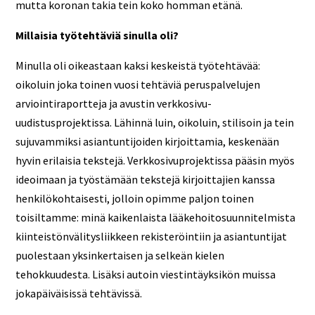
mutta koronan takia tein koko homman etänä.
Millaisia työtehtäviä sinulla oli?
Minulla oli oikeastaan kaksi keskeistä työtehtävää:
oikoluin joka toinen vuosi tehtäviä peruspalvelujen
arviointiraportteja ja avustin verkkosivu-
uudistusprojektissa. Lähinnä luin, oikoluin, stilisoin ja tein
sujuvammiksi asiantuntijoiden kirjoittamia, keskenään
hyvin erilaisia tekstejä. Verkkosivuprojektissa pääsin myös
ideoimaan ja työstämään tekstejä kirjoittajien kanssa
henkilökohtaisesti, jolloin opimme paljon toinen
toisiltamme: minä kaikenlaista lääkehoitosuunnitelmista
kiinteistönvälitysliikkeen rekisteröintiin ja asiantuntijat
puolestaan yksinkertaisen ja selkeän kielen
tehokkuudesta. Lisäksi autoin viestintäyksikön muissa
jokapäiväisissä tehtävissä.