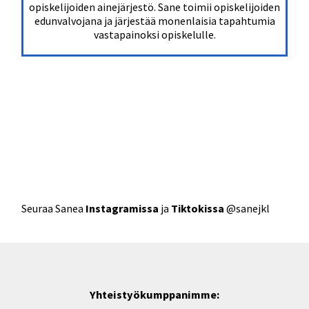
opiskelijoiden ainejärjestö. Sane toimii opiskelijoiden
edunvalvojana ja järjestää monenlaisia tapahtumia
vastapainoksi opiskelulle.
Seuraa Sanea
Instagramissa
ja
Tiktokissa
@sanejkl
Yhteistyökumppanimme: