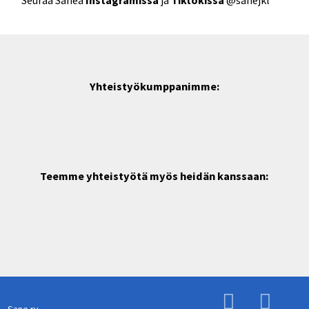
Seuraa Sanea
Instagramissa
ja
Tiktokissa
@sanejkl
Yhteistyökumppanimme:
Teemme yhteistyötä myös heidän kanssaan:
Sane ry