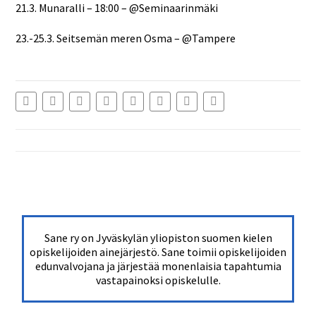
21.3. Munaralli – 18:00 – @Seminaarinmäki
23.-25.3. Seitsemän meren Osma – @Tampere
Sane ry on Jyväskylän yliopiston suomen kielen
opiskelijoiden ainejärjestö. Sane toimii opiskelijoiden
edunvalvojana ja järjestää monenlaisia tapahtumia
vastapainoksi opiskelulle.