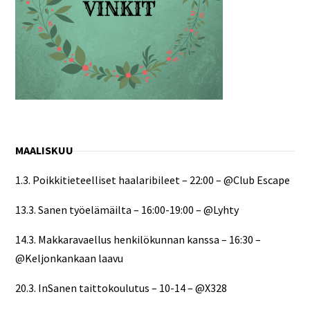
MAALISKUU
1.3. Poikkitieteelliset haalaribileet – 22:00 – @Club Escape
13.3. Sanen työelämäilta – 16:00-19:00 – @Lyhty
14.3. Makkaravaellus henkilökunnan kanssa – 16:30 –
@Keljonkankaan laavu
20.3. InSanen taittokoulutus – 10-14 – @X328