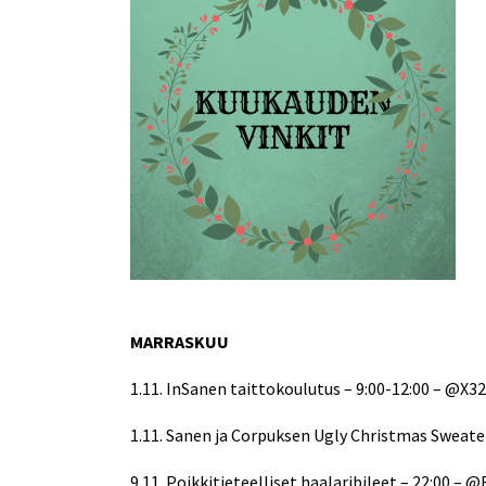
MARRASKUU
1.11. InSanen taittokoulutus – 9:00-12:00 – @X3
1.11. Sanen ja Corpuksen Ugly Christmas Sweater
9.11. Poikkitieteelliset haalaribileet – 22:00 – 