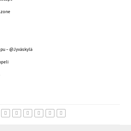
azone
ppu – @Jyväskylä
npeli
n