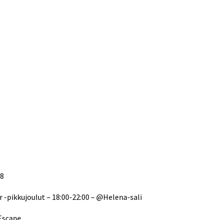
28
 -pikkujoulut – 18:00-22:00 – @Helena-sali
@Escape