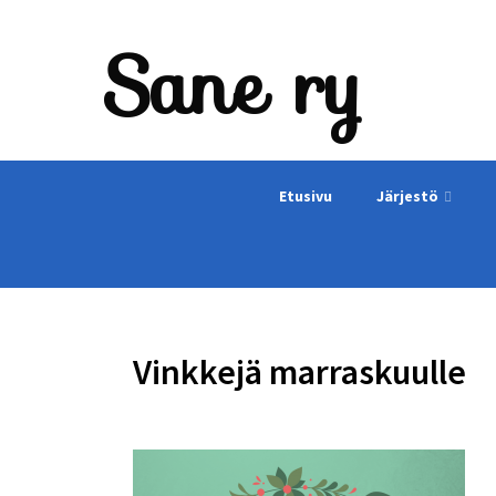
Sane ry
Etusivu
Järjestö
Vinkkejä marraskuulle