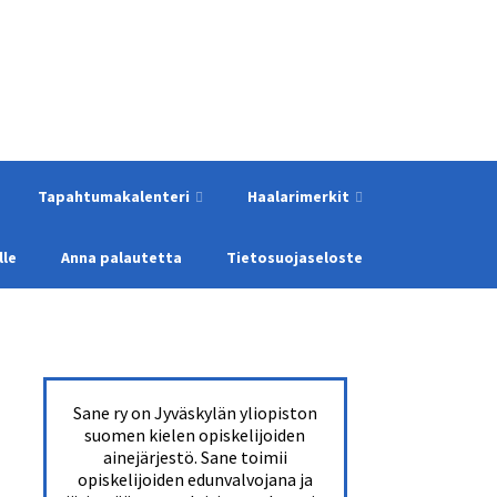
Tapahtumakalenteri
Haalarimerkit
lle
Anna palautetta
Tietosuojaseloste
Sane ry on Jyväskylän yliopiston
suomen kielen opiskelijoiden
ainejärjestö. Sane toimii
opiskelijoiden edunvalvojana ja