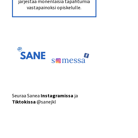
järjestää monenlaisia tapahtumia
vastapainoksi opiskelulle.
Seuraa Sanea
Instagramissa
ja
Tiktokissa
@sanejkl