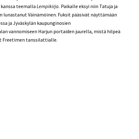
on kanssa teemalla
Lempikirja.
Paikalle eksyi niin Tatuja ja
elin lunastanut Väinämöinen. Fuksit pääsivät näyttämään
ssa ja Jyväskylän kaupunginosien
alan vannomiseen Harjun portaiden juurella, mistä hilpeä
t Freetimen tanssilattialle.