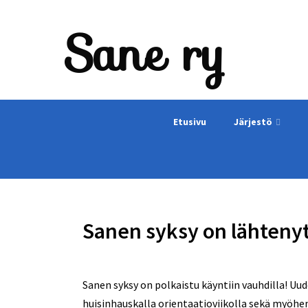
Sane ry
Etusivu
Järjestö
Sanen syksy on lähtenyt
Sanen syksy on polkaistu käyntiin vauhdilla! Uu
huisinhauskalla orientaatioviikolla sekä myöhem