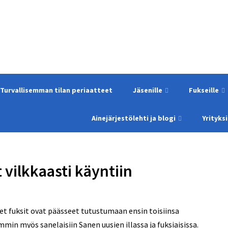
Turvallisemman tilan periaatteet
Jäsenille
Fukseille
Ainejärjestölehti ja blogi
Yrityksi
 vilkkaasti käyntiin
det fuksit ovat päässeet tutustumaan ensin toisiinsa
min myös sanelaisiin Sanen uusien illassa ja fuksiaisissa.