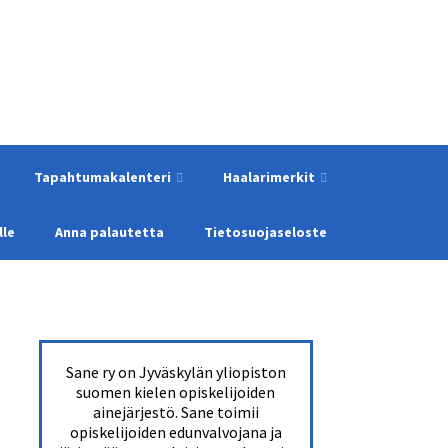
Tapahtumakalenteri
Haalarimerkit
lle
Anna palautetta
Tietosuojaseloste
Sane ry on Jyväskylän yliopiston
suomen kielen opiskelijoiden
ainejärjestö. Sane toimii
opiskelijoiden edunvalvojana ja