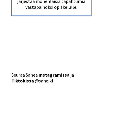
järjestää monenlaisia tapahtumia
vastapainoksi opiskelulle.
Seuraa Sanea
Instagramissa
ja
Tiktokissa
@sanejkl