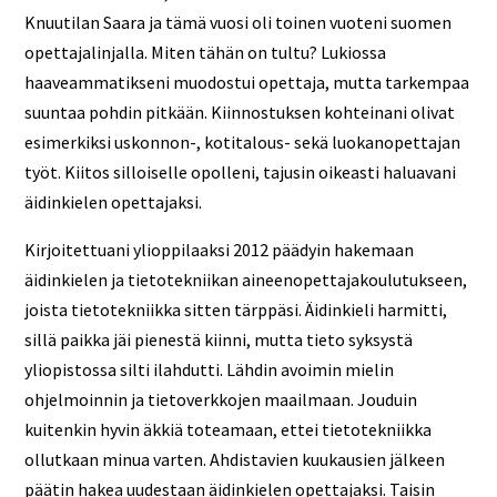
Knuutilan Saara ja tämä vuosi oli toinen vuoteni suomen
opettajalinjalla. Miten tähän on tultu? Lukiossa
haaveammatikseni muodostui opettaja, mutta tarkempaa
suuntaa pohdin pitkään. Kiinnostuksen kohteinani olivat
esimerkiksi uskonnon-, kotitalous- sekä luokanopettajan
työt. Kiitos silloiselle opolleni, tajusin oikeasti haluavani
äidinkielen opettajaksi.
Kirjoitettuani ylioppilaaksi 2012 päädyin hakemaan
äidinkielen ja tietotekniikan aineenopettajakoulutukseen,
joista tietotekniikka sitten tärppäsi. Äidinkieli harmitti,
sillä paikka jäi pienestä kiinni, mutta tieto syksystä
yliopistossa silti ilahdutti. Lähdin avoimin mielin
ohjelmoinnin ja tietoverkkojen maailmaan. Jouduin
kuitenkin hyvin äkkiä toteamaan, ettei tietotekniikka
ollutkaan minua varten. Ahdistavien kuukausien jälkeen
päätin hakea uudestaan äidinkielen opettajaksi. Taisin