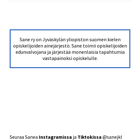
Sane ry on Jyväskylän yliopiston suomen kielen
opiskelijoiden ainejärjestö. Sane toimii opiskelijoiden
edunvalvojana ja järjestää monenlaisia tapahtumia
vastapainoksi opiskelulle.
Seuraa Sanea
Instagramissa
ja
Tiktokissa
@sanejkl