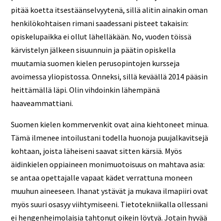
pitää koetta itsestäänselvyytenä, sillä alitin ainakin oman
henkilökohtaisen rimani saadessani pisteet takaisin:
opiskelupaikka ei ollut lähelläkään. No, vuoden töissä
kärvistelyn jälkeen sisuunnuin ja päätin opiskella
muutamia suomen kielen perusopintojen kursseja
avoimessa yliopistossa. Onneksi, sillä keväällä 2014 pääsin
heittämällä läpi. Olin vihdoinkin lähempänä
haaveammattiani.
Suomen kielen kommervenkit ovat aina kiehtoneet minua.
Tämä ilmenee intoilustani todella huonoja puujalkavitsejä
kohtaan, joista läheiseni saavat sitten kärsiä. Myös
äidinkielen oppiaineen monimuotoisuus on mahtava asia:
se antaa opettajalle vapaat kädet verrattuna moneen
muuhun aineeseen. Ihanat ystävät ja mukava ilmapiiri ovat
myös suuri osasyy viihtymiseeni. Tietotekniikalla ollessani
ei hengenheimolaisia tahtonut oikein löytyä. Jotain hyvää